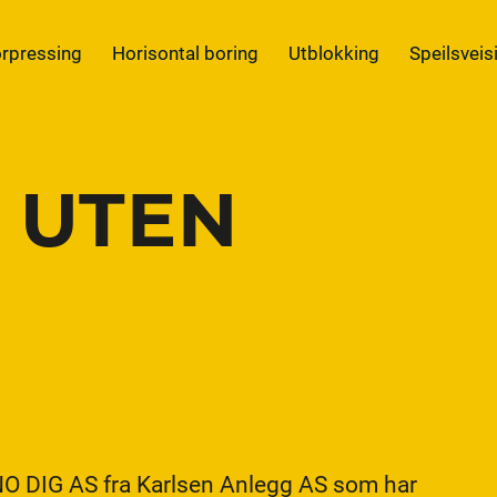
rpressing
Horisontal boring
Utblokking
Speilsveis
 UTEN
a NO DIG AS fra Karlsen Anlegg AS som har