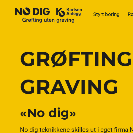
Styrt boring
Rø
GRØFTING
GRAVING
«No dig»
No dig teknikkene skilles ut i eget firm