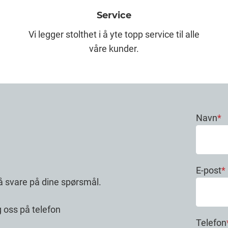
Service
Vi legger stolthet i å yte topp service til alle
våre kunder.
Navn
*
E-post
*
or å svare på dine spørsmål.
g oss på telefon
Telefon