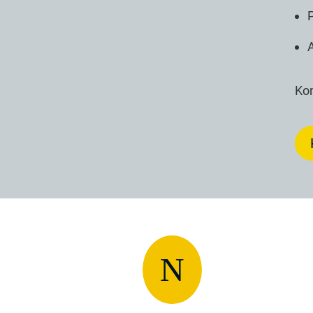
P
Kon
N